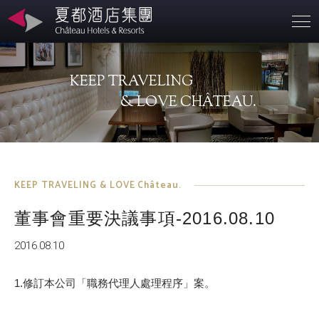
営業拠点
KEEP TRAVELING
会社概要
& LOVE CHÂTEAU.
持続可能な発展
お問合せ先
KEEP TRAVELING & LOVE Château.
董事會重要決議事項-2016.08.10
2016.08.10
1.修訂本公司「職務代理人處理程序」案。