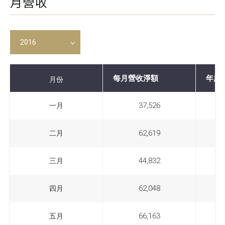
月營收
2016
月份
每月營收淨額
年度增
月份
一月
37,526
一月
二月
62,619
二月
三月
44,832
三月
四月
62,048
四月
五月
66,163
五月