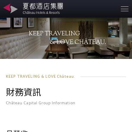
営業拠点
KEEP TRAVELING
会社概要
& LOVE CHÂTEAU.
持続可能な発展
お問合せ先
KEEP TRAVELING & LOVE Château.
財務資訊
Château Capital Group Information