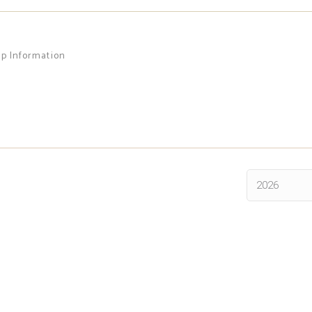
up Information
2026