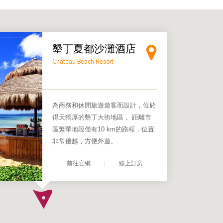
×
墾丁夏都沙灘酒店
Château Beach Resort
為商務和休閒旅遊遊客而設計，位於
得天獨厚的墾丁大街地區， 距離市
區繁華地段僅有10 km的路程，位置
非常優越，方便外遊。
前往官網
線上訂房