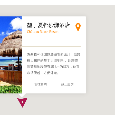
×
墾丁夏都沙灘酒店
Château Beach Resort
為商務和休閒旅遊遊客而設計，位於
得天獨厚的墾丁大街地區， 距離市
區繁華地段僅有10 km的路程，位置
非常優越，方便外遊。
前往官網
線上訂房