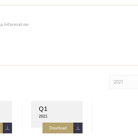
up Information
2021
Q1
2021